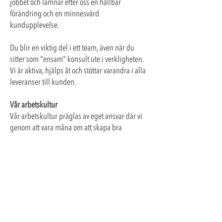
jobbet och lämnar efter oss en hållbar
förändring och en minnesvärd
kundupplevelse.
Du blir en viktig del i ett team, även när du
sitter som "ensam" konsult ute i verkligheten.
Vi är aktiva, hjälps åt och stöttar varandra i alla
leveranser till kunden.
Vår arbetskultur
Vår arbetskultur präglas av eget ansvar där vi
genom att vara måna om att skapa bra
relationer med människor tillsammans också
skapar den bästa arbetsmiljön för varandra. Vi
vill skapa en arbetsplats med lika
förutsättningar för alla där alla kan trivas och
där vi tar hänsyn till varandras förutsättningar
och olika bakgrunder.
Skicka din ansökan till